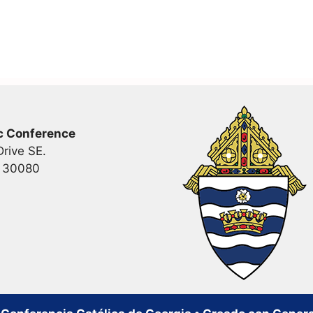
c Conference
rive SE.
a 30080