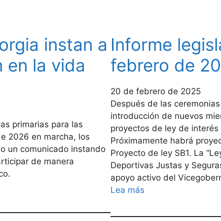
rgia instan a
Informe legisl
n en la vida
febrero de 2
20 de febrero de 2025
Después de las ceremonias p
introducción de nuevos mie
las primarias para las
proyectos de ley de interés
de 2026 en marcha, los
Próximamente habrá proyect
do un comunicado instando
Proyecto de ley SB1. La “L
articipar de manera
Deportivas Justas y Seguras
co.
apoyo activo del Vicegobe
Lea más